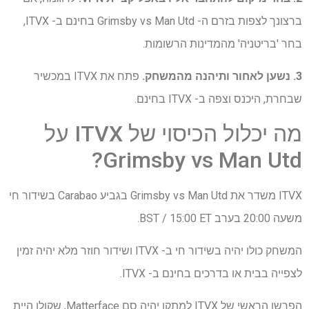
ברצונך לצפות בזרם ה- Grimsby vs Man Utd בחינם ב- ITVX,
בחר 'בריטניה' מהמדינות הרשומות.
3. נשען לאחור ותיהנה מהמשחק.
פתח את ITVX במכשיר
שבחרת, היכנס וצפה ב- ITVX בחינם.
מה יכלול הכיסוי של ITVX על
Grimsby vs Man Utd?
ITVX משדר את Grimsby vs Man Utd בגביע Carabao בשידור חי
משעה 20:00 בערב BST / 15:00 ET.
המשחק כולו יהיה בשידור חי ב- ITVX ושידור חוזר מלא יהיה זמין
לצפייה בבית או בדרכים בחינם ב- ITVX.
הפרשן הראשי של ITVX למתקן יהיה סם Matterface, שקולו היית