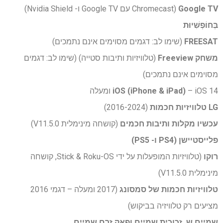
Google TV
(Chromecast עם Google TV ו- Nvidia Shield)
בְּחוֹפְשִׁיוּת
FREESAT
(שימו לב: דגמים מסוימים אינם נתמכים)
משחק Freeview
(טלוויזיות ותיבות סטייה) (שימו לב: דגמים
מסוימים אינם נתמכים)
– iOS 14 ומעלה
iOS (iPhone & iPad)
LG טלוויזיות חכמות
(2016-2024)
עכשיו מקלות ותיבות חכמים
(קושחה מינימלית V11.5.0)
פלייסטיישן (PS4 ו- PS5)
רוקו
(טלוויזיות המופעלות על ידי Stick & Roku-OS, קושחה
מינימלית V11.5.0)
טלוויזיות חכמות של סמסונג
(2017 ומעלה – דגמי 2016
מציעים רק טלוויזיה בביקוש)
שמיים ש, זכוכית שמיים ופאק זרם שמיים