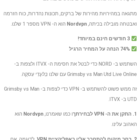
מתגאה במהירויות מהירות של ברקים, תכונות נהדרות, כוח הזרמה
ואבטחה מובילה בכיתה,
Nordvpn
הוא ה- VPN מספר 1 שלנו.
3 חודשים חינם במיוחד!
74% הנחה על המחיר הרגיל
השתמש ב- NORD כדי לבטל את חסימת ה- ITVX ולצפות ב-
Grimsby vs Man Utd Live Online עם שלנו
בִּלעָדִי
עִסקָה.
זה ממש פשוט להשתמש ב- VPN כדי לצפות ב- Grimsby vs Man
UTD ב- ITVX.
1. התקן את ה- VPN לבחירתך
ו כמו שאמרנו,
Nordvpn
הוא
האהוב עלינו.
2. בחר מיקום להתחבר אליו באפליקציית VPN.
לדוגמה, אם