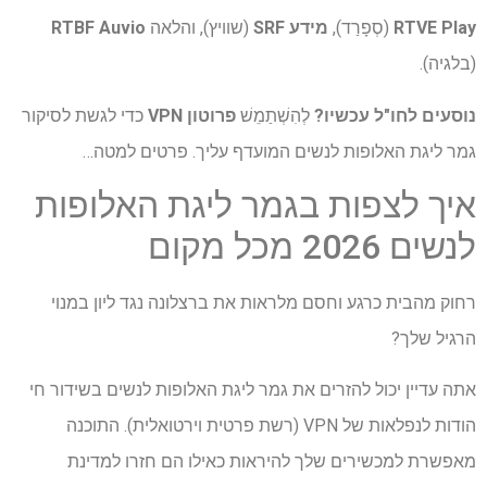
RTVE Play
(סְפָרַד),
מידע SRF
(שוויץ), והלאה
RTBF Auvio
(בלגיה).
נוסעים לחו"ל עכשיו?
לְהִשְׁתַמֵשׁ
פרוטון VPN
כדי לגשת לסיקור
גמר ליגת האלופות לנשים המועדף עליך. פרטים למטה…
איך לצפות בגמר ליגת האלופות
לנשים 2026 מכל מקום
רחוק מהבית כרגע וחסם מלראות את ברצלונה נגד ליון במנוי
הרגיל שלך?
אתה עדיין יכול להזרים את גמר ליגת האלופות לנשים בשידור חי
הודות לנפלאות של VPN (רשת פרטית וירטואלית). התוכנה
מאפשרת למכשירים שלך להיראות כאילו הם חזרו למדינת