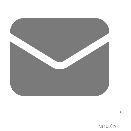
אֶלֶקטרוֹנִי