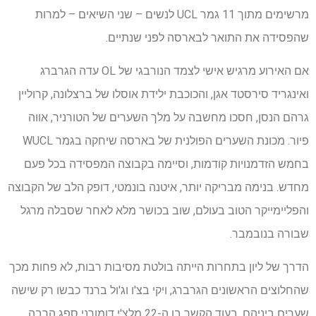
מרשימים מתוך 11 גמר UCL לנשים – שני השיאים – למרות
שהפסידה את התואר לבארסה לפני שנתיים.
אם האירוע מרגיש אישי לצמד הנורבגי של OL עדה הגרברג
ואינגריד סירסטד אגן, והכוכבת ילידת אוסלו של ברצלונה, קרוליין
גרהם הנסן, חסכו מחשבה על מלך השערים של הטורניר, אווה
פיור. מכונת השערים הפולנית של בארסה שיחקה בגמר WUCL
בחמש הזדמנויות קודמות, וסיימה בקבוצה המפסידה בכל פעם
מחדש. בנימה מבריקה יותר, איטנה בונמטי, דופק הלב של הקבוצה
והפליימייקר הטוב בעולם, שוב בכושר מלא לאחר שסבלה מרגל
שבורה בנובמבר.
הדרך של ליון בתחרות הייתה בולטת מסיבות רבות, לא פחות מכך
שהחלוצים הראשונים הגרברג, ויקי בצ'ו וג'ול ברנד כבשו רק שישה
שערים ביניהם. בעוד הקשר בן ה-22 מלצ'י דומורני ספג הרבה