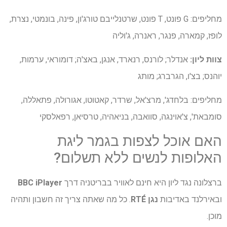
מחליפים: G פונט, T פונט, שרטנלייבם טורג'ון, פינה, בונמטי, נצרת,
לופז, קמארה, פנגר, ראנרה, ג'וליה
צוות ליון:
אנדלר; לורנס, רנארד, אנגן, באצ'ה; דומוראי, ערמות,
יוהנס; בצ'ו, הגרברג; מותג
מחליפים: בלחדג', מרצ'אל, ​​שרדר, קאטוטו, אגורולה, פתאללה,
סומבאת', צ'אוינגה, סוואבה, בניאהיה, טרסיאן, רפאלסקי
האם אוכל לצפות בגמר ליגת
האלופות לנשים ללא תשלום?
ברצלונה נגד ליון היא חינם לאוויר בבריטניה דרך
BBC iPlayer
ובאירלנד באדיבות
נגן RTÉ
. כל מה שאתה צריך זה חשבון ותהיה
מוכן.