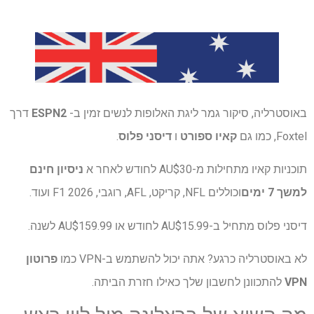
באוסטרליה, סיקור גמר ליגת האלופות לנשים זמין ב-
ESPN2
דרך
Foxtel, כמו גם
קאיו ספורט
ו
דיסני פלוס
.
תוכניות קאיו מתחילות מ-AU$30 לחודש לאחר א
ניסיון חינם
למשך 7 ימים
וכוללים NFL, קריקט, AFL, רוגבי, F1 2026 ועוד.
דיסני פלוס מתחיל ב-AU$15.99 לחודש או AU$159.99 לשנה.
לא באוסטרליה כרגע? אתה יכול להשתמש ב-VPN כמו
פרוטון
VPN
להתכוונן לחשבון שלך כאילו חזרת הביתה.