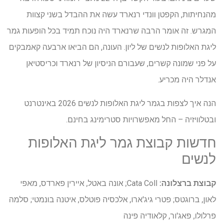
מהנחיתות, הקפטן וונדי רנארד עשה את ההבדל בשני קצוות
המגרש. זה אומר הרבה שרנארד היה נוכח תמיד בכל הופעות גמר
ליגת האלופות לנשים של ליון. העונה, הם הביאו ארבעה קאמבקים
על פני שמונה קשרים, שעבורם הניסיון של רנארד וכריסטיאן
אנדלר היה מכריע.
הנה איך לצפות בגמר ליגת האלופות לנשים 2026 באינטרנט
ובטלוויזיה – החל מאפשרויות סטרימינג בחינם.
חדשות קבוצת גמר ליגת האלופות
לנשים
קבוצת ברצלונה:
Cata Coll; אונה באטל, איירין פארדס, מאפי
לאון, ברוגטס; פטרי גיג'ארו, אלכסיה פוטלס, איטנה בונמטי; סלמה
פרלולו, פאג'ור, קלאודיה פינה