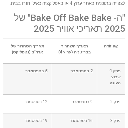
לצפייה בתוכנית באתר ערוץ 4 או באפליקציה כאילו חזרו בבית.
"ה- Bake Off Bake Bake" של
2025 תאריכי אוויר 2025
אֶפִּיזוֹדָה
תאריך השחרור
תאריך השחרור של
בבריטניה (ערוץ 4)
ארה"ב (נטפליקס)
פרק 1:
2 בספטמבר
5 בספטמבר
שבוע
העוגה
פרק 2
9 בספטמבר
12 בספטמבר
פרק 3
16 בספטמבר
19 בספטמבר