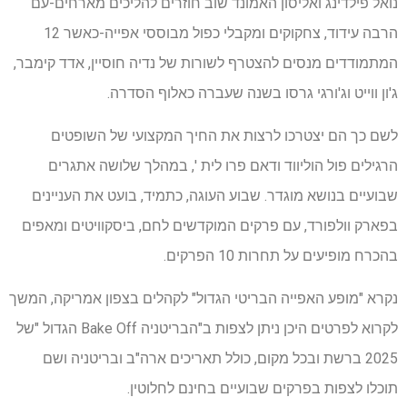
נואל פילדינג ואליסון האמונד שוב חוזרים להליכים מארחים-עם
הרבה עידוד, צחקוקים ומקבלי כפול מבוססי אפייה-כאשר 12
המתמודדים מנסים להצטרף לשורות של נדיה חוסיין, אדד קימבר,
ג'ון ווייט וג'ורגי גרסו בשנה שעברה כאלוף הסדרה.
לשם כך הם יצטרכו לרצות את החיך המקצועי של השופטים
הרגילים פול הוליווד ודאם פרו לית ', במהלך שלושה אתגרים
שבועיים בנושא מוגדר. שבוע העוגה, כתמיד, בועט את העניינים
בפארק וולפורד, עם פרקים המוקדשים לחם, ביסקוויטים ומאפים
בהכרח מופיעים על תחרות 10 הפרקים.
נקרא "מופע האפייה הבריטי הגדול" לקהלים בצפון אמריקה, המשך
לקרוא לפרטים היכן ניתן לצפות ב"הבריטניה Bake Off הגדול "של
2025 ברשת ובכל מקום, כולל תאריכים ארה"ב ובריטניה ושם
תוכלו לצפות בפרקים שבועיים בחינם לחלוטין.