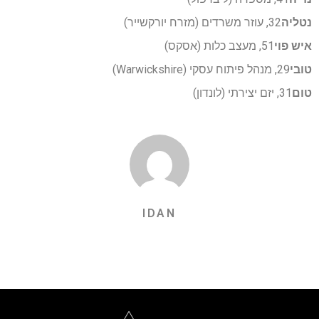
נטליה
32, עוזר משרדים (מזרח יורקשייר)
איש פוי
51, מעצב כלות (אסקס)
טובי
29, מנהל פיתוח עסקי (Warwickshire)
טום
31, יזם יצירתי (לונדון)
IDAN