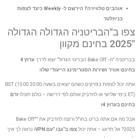
אוהבים טלוויזיה?
הירשם ל- Weekly כיצד לצפות
בניוזלטר
צפו ב"הבריטניה הגדולה הגדולה
"2025 בחינם מקוון
בבריטניה "ה- Bake Off הבריטי הגדול" יוצא לדרך
ערוץ 4
בחינם-אוויר ושירות הסטרימינג הייעודי שלו
ו
אתה יכול לצפות בפרקים כשהם יוצאים בשעה 20:00 BST (15:00
ET) בימי שלישי או להדביק אותם לפי דרישה – כולם תוכלו
זרם
בחינם בערוץ 4
ו
אבל מה אם אתה בריט בחו"ל ורוצה להדביק את "Bake Off"
2025? אל תדאג – אתה יכול
צפו ב"גבו "עם VPN
ו נראה לך איך