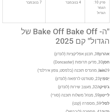
פרק 10:
4 בנובמבר
7 בנובמבר
הגמר
הגדול
"ה- Bake Off Bake Off של
הגדול" קם 2025
אהרון
38, תכנון אפליקציות (לונדון)
חסן
30, מדען תרופות (Doncaster)
29, מהנדס תוכנה (בלפסט, צפון אירלנד)
Iain
יַסמִין
23, סטודנט לרפואה (לונדון)
ג'סיקה
32, מעצב שירות (לונדון)
לייטון
59, מנהל משלוח תוכנה (סורי)
לסלי
59, מספרה (קנט)
נדיה
41, מספרה (ליברפול)