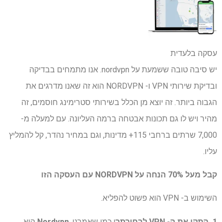
עסקה בלעדית
יש סיבה טובה ששמעת על nordvpn. אנו מתמחים בבדיקה
ובדיקת שירותי VPN ו- NORDVPN הוא זה שאנו מדרגים את
הגבוה ביותר. זה יוצא מן הכלל בשירותי סטרימינג חוסמים, זה
מהיר ויש לו גם תכונות אבטחה ברמה העליונה. עם למעלה מ-
7,000 שרתים ברחבי 115+ מדינות, וגם במחיר נהדר, קל להמליץ ​​
עליו.
קבל מעל 70% הנחה על NORDVPN עם העסקה הזו
השימוש ב- VPN הוא פשוט להפליא.
1. התקן את ה- VPN לבחירתך
ו כמו שאמרנו,
Nordvpn
הוא