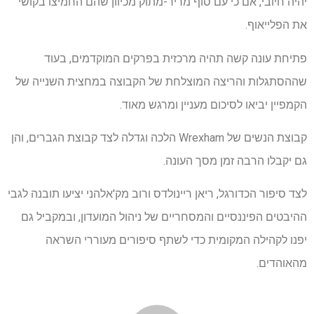
יהיה חיובי, אם כי עם סוף מריר-מתוק מכיוון שהם החמיצו בקושי
את הפלייאוף.
פתיחת עונה קשה תהיה מרכזית בפרקים המוקדמים, בעוד
שההסתגלות והריצה המוצלחת של הקבוצה במחצית השנייה של
הקמפיין יביאו לסיכום מעניין ומרגש מאוד.
קבוצת הנשים של Wrexham הלכה וגדלה לצד קבוצת הגברים, והן
גם יקבלו הרבה זמן מסך העונה.
לצד סיפור הכדורגל, ריאן ריינולדס ורוב מק'אלהני יציעו תובנה לגבי
ההיבטים הפיננסיים והמסחריים של ניהול המועדון, ובמקביל גם
יפנו לקהילה המקומית כדי לשתף סיפורים מעוררי השראה
מהאוהדים.