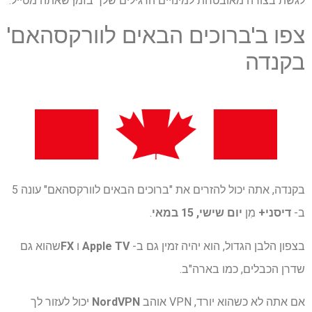
לגשת בצורה מאובטחת למינויים הרגילים שלך בזמן שאתה מטייל.
צפו ב'ברוכים הבאים לוורקסהאם'
בקנדה
בקנדה, אתה יכול להזרים את "ברוכים הבאים לוורקסהאם" עונה 5
ב-
דיסני+
מִן
יום שישי, 15 במאי
.
בצפון הלבן הגדול, הוא יהיה זמין גם ב-
Apple TV
ו
FX
שהוא גם
שדרן הכבלים, כמו בארה"ב.
אם אתה לא כשהוא יורד, VPN אוהב
NordVPN
יכול לעזור לך