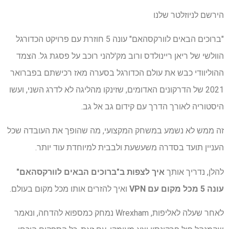
הירשם לניוזלטר שלנו
"ברוכים הבאים לוורקסהאם" עונה 5 חוזרת עם פרויקט הכדורגל
הוולשי של ריאן ריינולדס ורוב מק'להני רוכב על פסגת גל. הצמד
ההוליוודי כבש את עולם הכדורגל בסערה מאז רכישתם בפברואר
2021 של הדרקונים האדומים, שזינקו מהליגה לא לדרג השני, ועשו
היסטוריה לאורך הדרך עם קידום גב אל גב.
זה ממש לא נשמע במשחק המקצועי, מה שהופך את העובדה שכל
העניין תועד בסדרה משעשעת ולבבית למיוחדת עוד יותר.
להלן, נדריך אותך
איך לצפות ב"ברוכים הבאים לוורקסהאם"
עונה 5
מכל מקום עם VPN
ואיך להזרים אותו מכל מקום בעולם.
לאחר שעלה לאליפות, Wrexham נמחק כמספוא להדחה, ונאמר