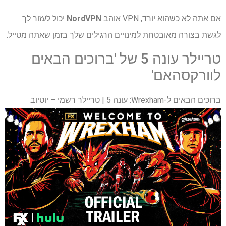
אם אתה לא כשהוא יורד, VPN אוהב
NordVPN
יכול לעזור לך
לגשת בצורה מאובטחת למינויים הרגילים שלך בזמן שאתה מטייל.
טריילר עונה 5 של 'ברוכים הבאים
לוורקסהאם'
ברוכים הבאים ל-Wrexham: עונה 5 | טריילר רשמי – יוטיוב