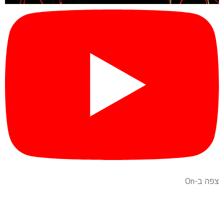
צפה ב-On