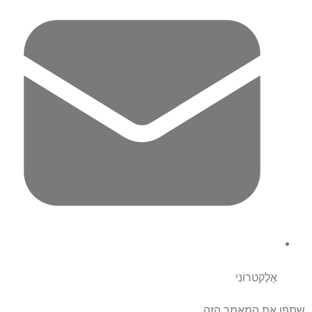
אֶלֶקטרוֹנִי
שתפו את המאמר הזה