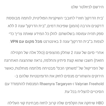
הירשם לניוזלטר שלנו
'בית הדרקון' חוזר! לחובבי השיקניות הפוליטית, לוחמה מבוססת
דרקונים והרבה (והמון) שפיכות דמים, "בית הדרקון" עונה 3 ללא
ספק תהיה עמוסה בשלושתם. להלן כל המידע שאתה צריך כדי
לצפות ב"בית הדרקון" עונה 3 באינטרנט
מכל מקום עם VPN
.
אחרי סיום של עונה 2 שחלק מהצופים (כולל אלה של הקהילה
הזאת) חשבו שהוא קצת פיתיון והחלפה, נראה שההצגה האחרונה
של הפריקוול של "משחקי הכס" מבטיחה מלחמה מוחלטת, כאשר
הירוקים והשחורים מנסים לחזק את הדומיננטיות שלהם ב-
Valyrian Freehold ו-Rhaenyra Targaryen המנסות להתמודד עם
הסיכויים להצליח בכל עת.
HBO שיחקה את הקלפים שלה קרוב לחזה מבחינת קווי העלילה