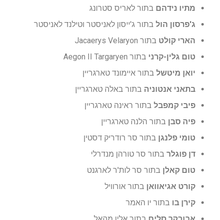
מתיו נידהם
בתור לאריס סטרונג
ג'פרסון הול
בתור ג'ייסון לאניסטר וטילנד לאניסטר
הארי קולט
בתור Jacaerys Velaryon
טום גלין-קרני
בתור Aegon II Targaryen
יואן מיטשל
בתור איימונד טארגריין
בתאני אנטוניה
בתור באלה טארגריין
פיבי קמפבל
בתור ראינה טארגריין
פיה סבן
בתור הלנה טארגריין
טומי פלנגן
בתור סר רודריק דסטין
דן פוגלר
בתור סר טורהן מנדרלי
טום קאלן
בתור סר לות'ר לארגנט
קורט אגיאוואן
בתור אורוויל
קירן בו
בתור יו האמר
אבובקר סלים
בתור אלין מהאל