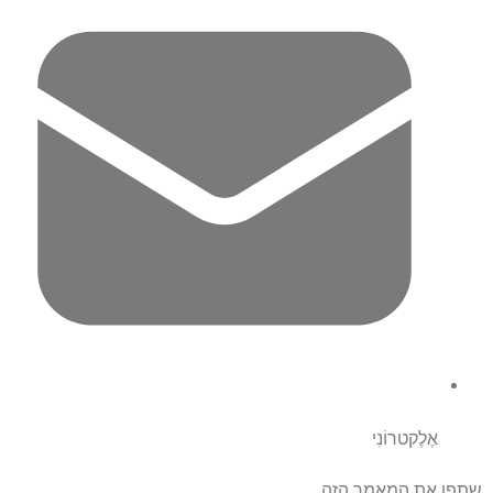
אֶלֶקטרוֹנִי
שתפו את המאמר הזה