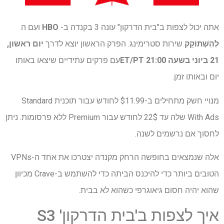
אתה יכול לצפות ב"בית הדרקון" עונה 3 בקנדה ב-
HBO
ועם ה
לְהִשְׁתוֹקֵק
שירות סטרימינג. הפרק הראשון יוצא לדרך
יום ראשון,
21 ביוני בשעה 21:00 ET/PT
עם פרקים עתידיים שיצאו באותו
יום ובאותו זמן.
מנויי חשק מתחילים ב-$11.99 לחודש עבור תוכנית Standard
With Ads שלה עד 22$ לחודש עבור Premium ללא פרסומות. ניתן
לחסוך אם נרשמים לשנה.
אלה שנמצאים בחופשה הרחק מקנדה יצטרכו את אחד ה-VPNs
הטובים ביותר כדי להיכנס הביתה כדי להשתמש ב-Crave מכיוון
שהוא יהיה חסום גיאוגרפי כשהוא לא בבית.
איך לצפות ב'בית הדרקון' S3