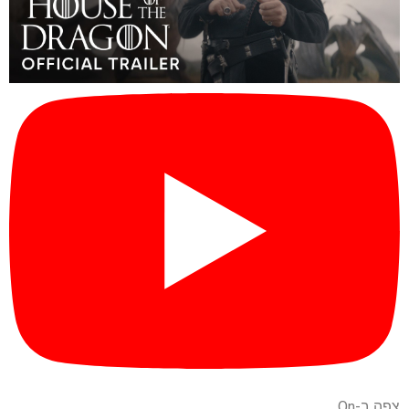
צפה ב-On