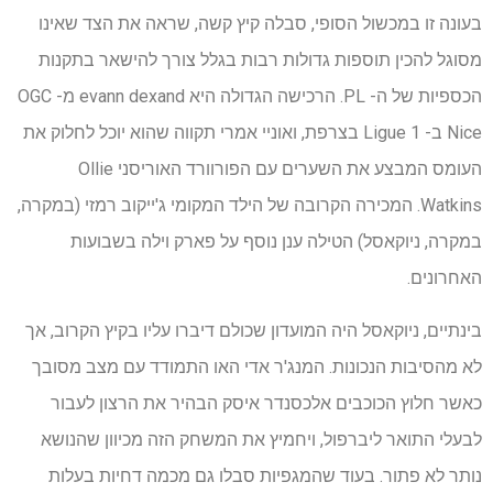
בעונה זו במכשול הסופי, סבלה קיץ קשה, שראה את הצד שאינו
מסוגל להכין תוספות גדולות רבות בגלל צורך להישאר בתקנות
הכספיות של ה- PL. הרכישה הגדולה היא evann dexand מ- OGC
Nice ב- Ligue 1 בצרפת, ואוניי אמרי תקווה שהוא יוכל לחלוק את
העומס המבצע את השערים עם הפורוורד האוריסני Ollie
Watkins. המכירה הקרובה של הילד המקומי ג'ייקוב רמזי (במקרה,
במקרה, ניוקאסל) הטילה ענן נוסף על פארק וילה בשבועות
האחרונים.
בינתיים, ניוקאסל היה המועדון שכולם דיברו עליו בקיץ הקרוב, אך
לא מהסיבות הנכונות. המנג'ר אדי האו התמודד עם מצב מסובך
כאשר חלוץ הכוכבים אלכסנדר איסק הבהיר את הרצון לעבור
לבעלי התואר ליברפול, ויחמיץ את המשחק הזה מכיוון שהנושא
נותר לא פתור. בעוד שהמגפיות סבלו גם מכמה דחיות בעלות