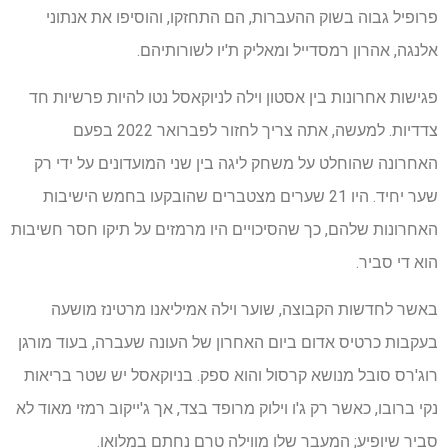
פרופיל גבוה בשוק ההעברות, הם התחזקו, והוסיפו את אנתוני
אלנגה, אהרון רמסדייל ומאליק ת'יו לשורותיהם.
פגישות אחרונות בין אסטון וילה לניוקאסל נטו להיות פרשיות חד
צדדיות. למעשה, אתה צריך לחזור לפברואר 2022 בפעם
האחרונה שהוחלט על משחק ליגה בין שני המועדונים על ידי רק
שער יחיד. היו 21 שערים מצטברים שהובקעו בחמש הישיבות
האחרונות שלהם, כך שהסיכויים היו מרמזים על תיקו חסר חשיבות
הוא די סביר.
באשר לחדשות הקבוצה, שוער וילה אמיליאנו מרטינז מושעה
בעקבות כרטיס אדום ביום האחרון של העונה שעברה, בעוד מורגן
רוג'רס סובל מנושא קרסול והוא ספק. בניוקאסל יש שטר בריאות
נקי ברובו, כאשר רק ג'ו וילוק מרופד בצד, אך ג'ייקוב רמזי מאוד לא
סביר שיופיע; המעבר שלו מווילה טרם נחתם במלואו.