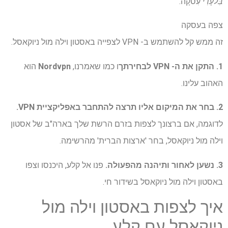
בִּלעָדִי
עִסקָה.
צפה בעסקה
זה ממש קל להשתמש ב- VPN לצפייה באסטון וילה מול ניוקאסל.
1. התקן את ה- VPN לבחירתך
ו כמו שאמרנו,
Nordvpn
הוא
האהוב עלינו.
2. בחר את המיקום אליו תרצה להתחבר באפליקציית VPN.
לדוגמה, אם ברצונך לצפות בזרם הרשת שלך בארה"ב של אסטון
וילה מול ניוקאסל, בחר 'ארצות הברית' מהרשימה.
3. נשען לאחור ותיהנה מהפעולה.
פנו אל קלע, היכנסו וצפו
באסטון וילה מול ניוקאסל בשידור חי.
איך לצפות באסטון וילה מול
ניוקאסל עם קלע