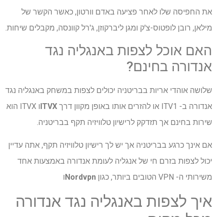
את החפיסה שלו לאחר פציעה באדם וורטון, כאשר הקשר של
מילאן, רובן לופטוס-צ'ק ומגן ליברקוזן, ג'רל קוונסה, מקבלים שיחות.
האם אוכל לצפות באנגליה נגד
אנדורה בחינם?
שלושה אוהדי אריות בבריטניה יכולים לצפות במשחק באנגליה נגד
אנדורה ב- ITV1 או להזרים אותו באופן מקוון דרך
ITVX
ו ITVX הוא
שירות בחינם אך תזדקק לרישיון טלוויזיה תקף בבריטניה.
אם אינך כרגע בבריטניה אך יש לך רישיון טלוויזיה תקף, אתה עדיין
יכול לצפות בזרם חי של אנגליה לעומת אנדורה באמצעות אחד
משירותי ה- VPN הטובים ביותר, כגון
Nordvpn
ו
איך לצפות באנגליה נגד אנדורה