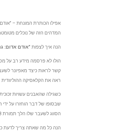
אפילו הכותרת המונחת – "אודם א
המדהים הזה של נוכלים מטומטמים
הנה איך לצפות
"אודם אדום: ג
הולו לא פרסמה מידע רב על מס
קשר לראות כיצד מאפיונר לשעבר
ראה את הקלאסיקה ההוליוודית ב -1939, אך נאמר לו שהנעליים נוטפות ב
כשגילה שהאבנים עשויות זכוכית 
הסווג לשעבר שלו הלך תמורת 28 מיליון דולר במכירה פומבית של מזכרות.
הנה כל מה שאתה צריך לדעת כ