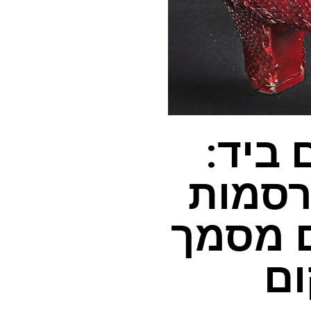
 ביד:
רסמות
ם מסמך
ום