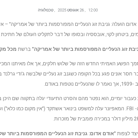
12:00
,
26 אוגוסט 2025
,
טכנולוגיה
דום הועלה: גניבת זוג הנעליים המפורסמות ביותר של אמריקה" – אין
, ביטחון לקוי, אובססיה ובסופו של דבר לתקליט העולם של חתיכת מז
ניבת זוג הנעליים המפורסמות ביותר של אמריקה"
ברשת
מכל מקום
מך הפשע האמיתי החדש הזה של שלוש חלקים, אך אלו מאיתנו המכירי
 חסר אונים פגע בכל הקופה כשגנב זוג נעליים שלבשה ג'ודי גרלנד 
אודם.
כעבור יומיים, הוא נפטר מהם והסרט התיעודי יגלה בתקווה שם היכן
שבסופו של דבר הוחזרו על ידי ה- FBI. המאפיונר עלה למשפט בינואר אשתקד ("אין מקום 
יצד לצפות
"אודם אדום: גניבת זוג הנעליים המפורסמות ביותר ש