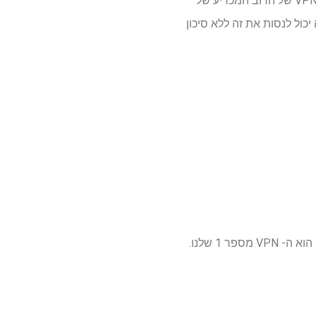
ו זה עונה על צרכי ה- VPN של הרוב המכריע של
ול לנסות את זה ללא סיכון
הוא ה- VPN מספר 1 שלנו.