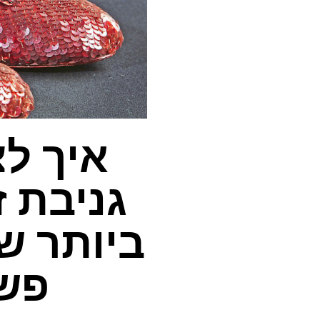
איך לצ
גניבת 
ביותר ש
פשע