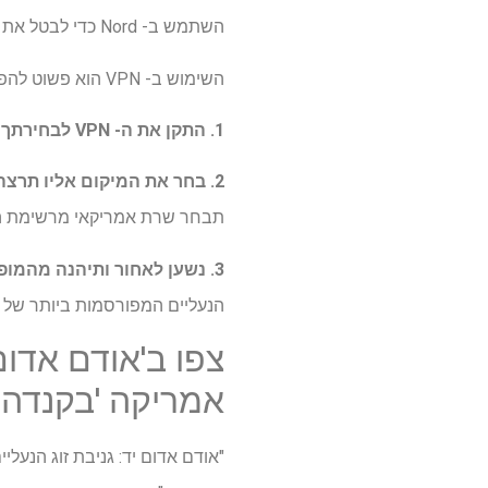
השתמש ב- Nord כדי לבטל את חסימתו של Hulu ולצפות "לכידת הרוצח שלהן: הבנות בגשר הגבוה" ברשת עם שלנו
השימוש ב- VPN הוא פשוט להפליא.
1. התקן את ה- VPN לבחירתך
ו
2. בחר את המיקום אליו תרצה להתחבר באפליקציית VPN.
תבחר שרת אמריקאי מרשימת המ
3. נשען לאחור ותיהנה מהמופע.
הנעליים המפורסמות ביותר של 
צפו ב'אודם אדום
אמריקה 'בקנדה,
"אודם אדום יד: גניבת זוג הנעל