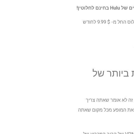
אתה יכול להירשם ל- Hulu בכוחות עצמו או, בעד ערך טוב עוד יותר, אתה יכול לבחור את צרור דיסני פלוס החל מ- $ 9.99 לחודש
 ביותר של
 זה לא אומר שאתה צריך
, אתה יכול להזרים את המופע מכל מקום שאתה