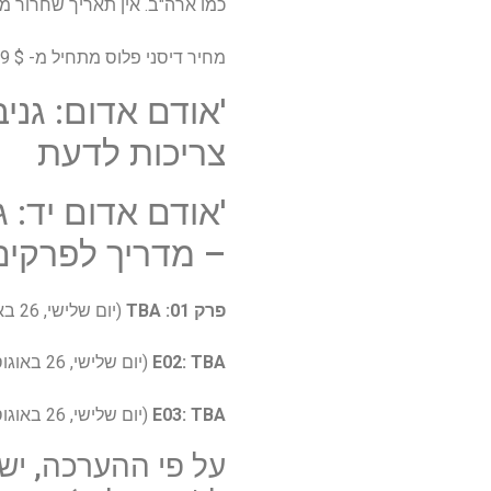
כמו ארה"ב. אין תאריך שחרור מא
מחיר דיסני פלוס מתחיל מ- $ 7.99 $/£ 4.99/AU 13.99 $ לחודש.
'אודם אדום: גני
צריכות לדעת
'אודם אדום יד: 
– מדריך לפרקים
פרק 01: TBA
(יום שלישי, 26 באוגוסט)
E02: TBA
(יום שלישי, 26 באוגוסט)
E03: TBA
(יום שלישי, 26 באוגוסט)
על פי ההערכה, יש