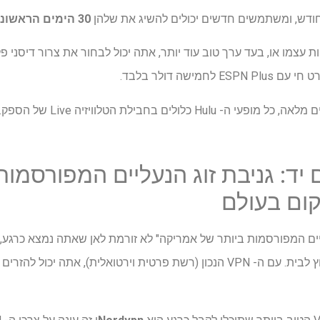
30 הימים הראשונים של Hulu בחינם לחלוטין!
מישה דולר בלבד.
לולים בחבילת הטלוויזיה Live של הספק.
 יד: גניבת זוג הנעליים המפורסמות
ום בעולם
ליים המפורסמות ביותר של אמריקה" לא זורמת לאן שאתה נמצא כרגע,
לפספס את המופע כשאתה מחוץ לבית. עם ה- VPN הנכון (רשת פרטית וירטואלית)