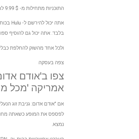
התוכניות מתחילות מ- $ 9.99 לחודש, ומשתמשים חדשים יכולים להשיג את שלהן
בלבד. אתה יכול גם להוסיף ספורט חי עם ESPN Plus לח
ולכל אחד מהשוק להחלפת כבלים מלאה, כל מופעי ה- Hulu כ
צפה בעסקה
צפו ב'אודם אדום
אמריקה 'מכל מק
אם "אודם אדום: גניבת זוג הנע
נמצא.