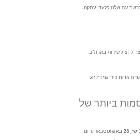
בִּלעָדִי
עִסקָה.
ה להציג שירות בארה"ב,
 – Hulu, למשל – וצפו ב"אודם אדום ביד: גניבת זוג
סמות ביותר של
2 באוגוסט
באותו יום