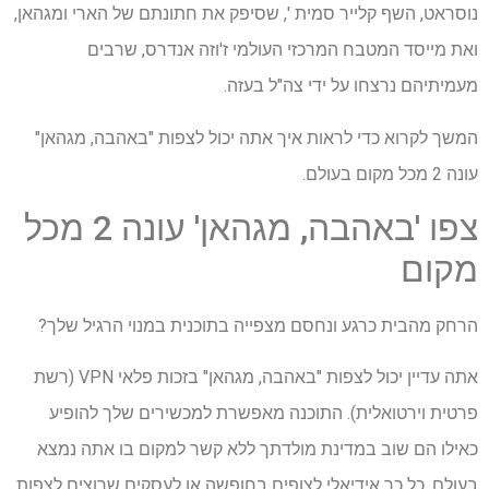
נוסראט, השף קלייר סמית ', שסיפק את חתונתם של הארי ומגהאן,
ואת מייסד המטבח המרכזי העולמי ז'וזה אנדרס, שרבים
מעמיתיהם נרצחו על ידי צה"ל בעזה.
המשך לקרוא כדי לראות איך אתה יכול לצפות "באהבה, מגהאן"
עונה 2 מכל מקום בעולם.
צפו 'באהבה, מגהאן' עונה 2 מכל
מקום
הרחק מהבית כרגע ונחסם מצפייה בתוכנית במנוי הרגיל שלך?
אתה עדיין יכול לצפות "באהבה, מגהאן" בזכות פלאי VPN (רשת
פרטית וירטואלית). התוכנה מאפשרת למכשירים שלך להופיע
כאילו הם שוב במדינת מולדתך ללא קשר למקום בו אתה נמצא
בעולם. כל כך אידיאלי לצופים בחופשה או לעסקים שרוצים לצפות