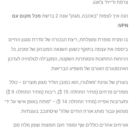
צרפת ודייויד צ'אנג.
הנה איך לצפות "באהבה, מגהן" עונה 2 ברשת
מכל מקום עם
VPN
ו
בו זמנית סופרת ומוצלחת, ריצת הבכורה של סדרת סגנון החיים
ביססה את עצמה בתוקף כשעון השנאה המובהק של זמנינו, כל
הרוחות החתוכות והמותרות השקטה, המקבילה לטלוויזיה לעדכון
האינסטגרם האורם של משפיע הבריאות.
בעורק של גווינת 'פאלטרו, הוא כמובן הוליד מגוון מוצרים – כולל
מפזרים פרחים (מחיר התחלה: 15 $), ריבות (מחיר התחלה: 9 $)
ותערובות אפייה (מחיר התחלה: 14 $) – "פותח באופן אישי על ידי
מגהאן עבור מותג אורח החיים שלה" שיסתובב בעונתיות.
אורחים אחרים כוללים שף וסופר חום חומצות שומן מלח סם