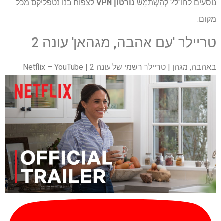
נוסעים לחו"ל? לְהִשְׁתַמֵשׁ
נורטון VPN
לצפות בנו נטפליקס מכל
מקום.
טריילר 'עם אהבה, מגהאן' עונה 2
באהבה, מגהן | טריילר רשמי של עונה 2 | Netflix – YouTube