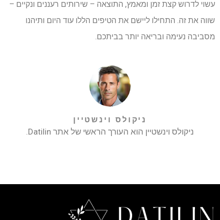
עשוי לדרוש קצת זמן ומאמץ, התוצאה – שירותים רעננים ונקיים –
שווה את זה. התחילו ליישם את הטיפים הללו עוד היום ותיהנו
מסביבה נעימה ובריאה יותר בביתכם.
ניקולס וינשטיין
ניקולס וינשטיין הוא העורך הראשי של אתר Datilin.