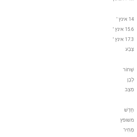
14 אינץ '
15.6 אינץ '
17.3 אינץ '
צֶבַע
שָׁחוֹר
לָבָן
מַצָב
חָדָשׁ
משופץ
מְחִיר