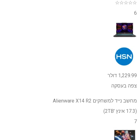
☆
☆
☆
☆
☆
6
1,229.99 דולר
צפה בעסקה
מחשב נייד למשחקים Alienware X14 R2
(17.3 אינץ '2TB)
7