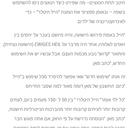
חינוך תחת הנאצים
–
מה שפירט כיצד הנאצים ניסו להשתמש
בשפה – ובאופן ספציפי את המונח "הייל היטלר" – כדי
לאינדוקטרינציה של ילדים.
"
הייל
באמת פירושו הישועה, והיה מיושם בעבר על יחסים בין
האדם לאלוהיו; אחד היה מדבר על
EWIGES HEIL
(הישועה נצחית),
והתואר "קדוש" נובע מכמות העצם. אבל עכשיו יש את השימוש
החדש, "כתב מאן.
זה אותו "שימוש חדש" שאי אפשר להיפרד מכל שימוש ב"הייל
"כיום. החשבון של מאן דומה מאוד למה שסבי התייחס.
"כל ילד אומר" הייל היטלר! " בין 50 ל -150 פעמים ביום, לעתים
קרובות יותר לעיתים קרובות יותר מהברכות הנייטרליות הישנות,
"כתב מאן. "הנוסחה נדרשת על פי החוק; אם אתה פוגש חבר