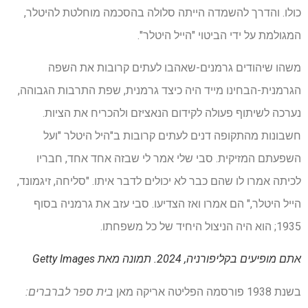
כולו. והדרך להשמדה הייתה סלולה בהסכמה מוחלטת להיטלר,
המגולמת על ידי הביטוי "הייל היטלר".
משהו שיהודים גרמנים-שאהבו לעתים קרובות את השפה
הגרמנית-הבחינו מייד היה כיצד גרמנית, שפת התרבות הגבוהה,
נערכה לשיתוף פעולה לקידום הנאציזם ולהכריח את הציות.
חשבונות מהתקופה דנים לעתים קרובות ב"היל היטלר "ועל
השפעתם המזיקית. סבי שלי אמר לי שבזה אחד אחד, חבריו
לכיתה אמרו לו שהם כבר לא יכולים לדבר איתו. "סליחה, זיגמונד,
הייל היטלר," הם אמרו ואז הצדיעו. סבי עזב את גרמניה בסוף
1935; הוא היה הניצול היחיד של כל משפחתו.
אתם מופיעים בקליפורניה, 2024.
תמונה מאת Getty Images
בשנת 1938 פורסמה הפליטה אריקה מאן
בית ספר לברברים: