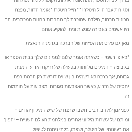
בדרך לבית הספר, אתה אומר את זה; תקופות לימוד נפתחות
וסגורות עם" הייל היטלר! ";" הייל היטלר! " אומר הדוור, מנצח
מכונית הרחוב, הילדה שמוכרת לך מחברות בחנות המכתבים; הם
היו אשמים בעבירה עונשית וניתן להוקיע אותם.
מאן גם פירט את הפיזיות של הברכה בגרמניה הנאצית.
"באופן רשמי – כשאתה אומר שלום לממונים שלך בבית הספר או
בקבוצה – המילים מלוותות בפעולה של זריקת הזרוע הימנית
גבוהה; אך ברכה לא רשמית בין שווים דורשת רק הרמת רפה
יחסית של הזרוע, כאשר האצבעות סגורות ומצביעות על חותמות
זה.
לפני זמן לא רב, רבים חשבו שרצח של שישה מיליון יהודים –
ומותם של עשרות מיליוני אחרים במלחמת העולם השנייה – יהפוך
את רעיונותיו של היטלר, ושפתו, בלתי ניתנת לטיפול.