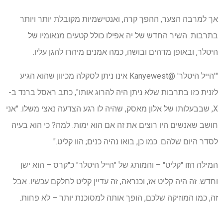
אך למרבה הצער, ההפך קרה, ואנטישמיות מקובלת יותר ויותר
בתרבות. השיר החדש של יה אפילו כולל קטעים מנאומיו של
היטלר, ובאופן מדהים ובושה, כמה אמנים מיהרו להגן עליו.
"'הייל היטלר' @Kanyewest אינו ניתן לסקלה מכיוון שהוא הגיע
לזנית כזו בתרבות שלא ניתן היה להרוג אותו", כתב ראסל ברנד ב-
X, שבבעלותו של אלון מאסק, שהיה לו רגע הצדעה נאצי משלו. "אני
חושב שאנשים היו רוצים את זה אם הוא ימות. למה? כי הוא בעיה
לסדר היום שלהם. כמו כן, בואו נהיה כנים; הוו קליט."
המילה הזו "קליט" – והמותג של "הייל היטלר" כ"קרס – הוא ישן
וחדש. זה היה קליט אז, וכנראה, זה עדיין קליט לחלקם עכשיו. אבל
זה, כמו המוזיקה שלכם, הופך אותה למסוכנת יותר – לא פחות.