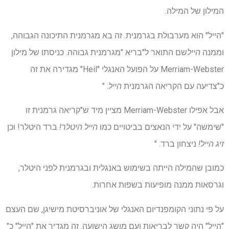
המילון של המילה.
"הייל" הוא מערבולת בגרמנית. זה בא מגרמנית התיכונה הגבוהה,
וממנה
הייל
שם התואר ל"בריא "מגרמנית גבוהה. כניסתו של מילון
Merriam-Webster על הפועל האנגלי "Heil" מגדירה את זה
כ"צדיעה עם הקריאה הגרמנית
הייל
. "
אבל אפילו Merriam-Webster מציין מיד ש"קריאה גרמנית זו
"שימשה" על ידי הנאצים בביטויים כמו
הייל היטלר!
ברד היטלר! וכן
זיג הייל!
ניצחון ברד. "
כמובן שהמילה הייתה בשימוש באנגלית ובגרמנית לפני היטלר,
וגרסאות ממנה מופיעות בשפות אחרות.
על פי נתוני הקומפנדיום האנגלי של אוניברסיטת מישיגן, שם העצם
"הייל" היה קשר לבריאות ועם מושג הישועה. זה מגדיר את "הייל" כ"