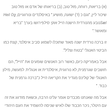
(א) בריאות, רווחה, מזל טוב; (ב) בריאותו של אדם או מזל טוב
שיכור ליין, "וגם כ (ד) ישועה, מושיע." באיסלנדים ונורווגיים,
Heil Og
Sæl
נובע מהנורדית הישנה
הייל אוקי סיל
פירושו בערך "בריא
ומאושר."
זו ברכה נורדית ישנה מאוד שתוכלו לשמוע סביב איסלנד, קצת כמו
הביטוי האנגלי "בטוח וצליל".
אבל באמריקה כיום, כאשר רוב האנשים שומעים את "הייל", הם
חושבים שגרמנית, לא נורווגית, איסלנדית או אנגלית. למעשה, מילון
האנגלי של קולינס מגדיר את הקריאה
הייל
כ"ברכה גרמנית של
כבוד. "
אבל מה שאנחנו מכבדים אומר עלינו הרבה, וכשאת מזדווג את זה
עם היטלר, ניכר הכבוד שלו לאיש שניסה להשמיד את העם היהודי