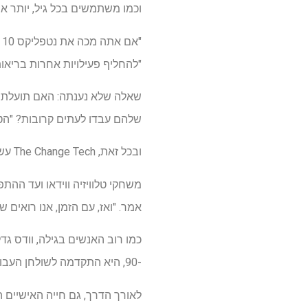
וכמו משתמשים בכל גיל, יותר אי
"
"להחליף פעילויות אחרות בריאות
שאלה שלא נענתה: האם תועלת זו
שלהם עבדו לעתים קרובות? "הטכנ
ובכל זאת, The Change Tech עשה "עוקב אחר דפוס", הוסיף. "טכנולוגיה חדשה מוצגת ויש סוג של פאניקה."
משחקי טלוויזיה ווידאו ועד הה
אמר. "ואז, עם הזמן, אנו רואים שז
-90, היא התקדמה לשולחן העבודה של יבמ ושלטה בלוטוס 1-2-3 ו- Windows 3.1.
לאורך הדרך, גם חייה האישיים ה