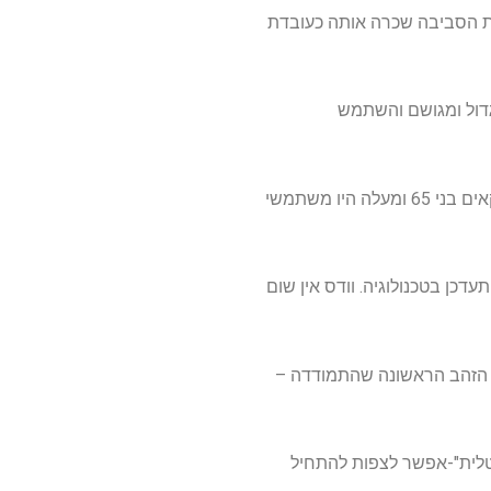
גנת הסביבה שכרה אותה כעובדת
 מכונה בשם מעבד תמלילים," נזכר וודס, כיום בן 67. "זה היה גדול ומגושם והשתמש
עשרות שנים אחר כך היא עדיין אהבה את זה. בשנת 2012 – השנה הראשונה שיותר ממחצית האמריקאים בני 65 ומעלה היו משתמשי
ר לאנשים מבוגרים ללמוד ולהתעדכן בטכנולוגיה. וודס אין שום
ל הזהב הראשונה שהתמודדה –
גיטלית"-אפשר לצפות להתחיל