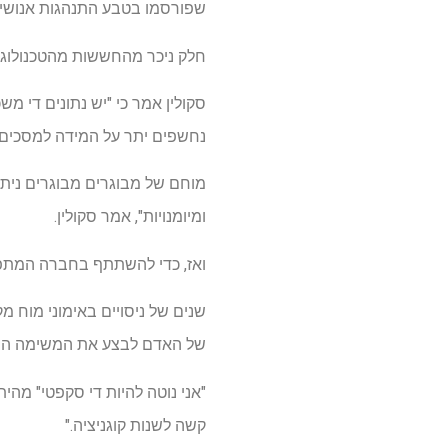
שפורסמו בטבע התנהגות אנושית, כמעט 90% מהמחקרים מצאו כי לטכנולוגיה יש הש
חלק ניכר מהחששות מהטכנולוגיה
סקולין אמר כי "יש נתונים די מ
נחשפים יתר על המידה למסכים ו
מוחם של מבוגרים מבוגרים ניתן 
ומיומנויות", אמר סקולין.
ואז, כדי להשתתף בחברה המתפת
שנים של ניסויים באימוני מוח מ
של האדם לבצע את המשימה המד
"אני נוטה להיות די סקפטי" מהי
קשה לשנות קוגניציה."