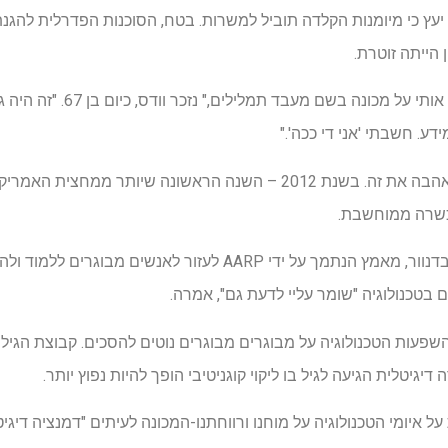
ה יעץ כי מיומנות הקלדה תוביל למשרות. בטח, הסוכנות הפדרלית לה
 הייתה זוטרת.
המפקח שלה "הושיב אותי והניח אותי על
ע. חשבתי 'אני די ככה'."
כשרה ממוחשבת.
כעת היא מדריכה בכוכב הבכיר בדנוור, מאמץ הנתמך על ידי AARP לעזו
 בטכנולוגיה "שומר עליי לדעת גם", אמרה.
שפעות הטכנולוגיה על מבוגרים מבוגרים נוטים להסכים. קבוצת הגי
יטלית הגיעה לגיל בו ליקוי קוגניטיבי הופך להיות נפוץ יותר.
ל איומי הטכנולוגיה על מוחנו ורווחתנו-המכונה לעיתים "דמנציה די