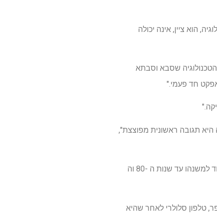
כנולוגיה, הוא ציין, אינה יכולה
 הטכנולוגיה שסבא וסבתא
אפקט חד פעמי."
 היא תגובה ראשונית מפוצצת",
כמו רוב האנשים בגילה, וודס גדל בעולם אנלוגי של בדיקות נייר ומפות נייר. אבל כשעברה ממעסיק אחד למשנהו עד שנות ה -80 וה
פר, טלפון סלולרי לאחר שהיא