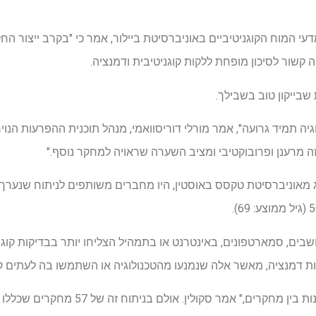
מדעי המוח הקוגניטיביים באוניברסיטת ביילור, אמר כי "בקרב ייצור החל
יה קשור לסיכון מופחת ללקות קוגניטיבית ודמנציה.
שבייקון טוב בשבילך.
ה תמיד גרועה", אמר מורלי דוריסוואמי, מנהל תוכנית ההפרעות הנויר
ה מרענן ופרובוקטיבי ומציב השערה שראויה למחקר נוסף."
כולוג מאוניברסיטת טקסס באוסטין, היו מחברים משותפים לניתוח שנע
ים, סמארטפונים, באינטרנט או בתמהיל הצליחו יותר בבדיקות קוגניט
חנות דמנציה, מאשר אלה שנמנעו מהטכנולוגיה או השתמשו בה לעתים ק