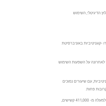
וץ הדיגיטלי, השימוש
ו -קוגניטיביות באוניברסיטת
רך לאחרונה על השפעות השימוש
יביות, עם שיעורים נמוכים
רובות פחות.
"בדרך כלל אתה רואה הרבה שונות בין מחקרים," אמר סקולין. אולם בניתוח זה של 57 מחקרים שכללו למעלה מ- 411,000 קשישים,