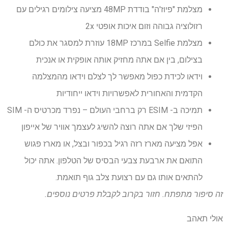
מצלמת "פיוז'ה" בודדת 48MP מציעה צילומים רגילים עם
רזולוציה גבוהה וזום איכות אופטי 2x
מצלמת Selfie במרכז 18MP עוזרת למסגר את כולם
בצילום, בין אם אתה מחזיק אותה אופקית או אנכית
וידאו לכידת כפול מאפשר לך לצלם וידאו מהמצלמה
הקדמית והאחורית לאפשרויות וידאו ייחודיות
תמיכה ב- ESIM רק ברחבי העולם – נפרד מכרטיס ה- SIM
הפיזי שלך אם אתה רוצה להשיג לעצמך אוויר של אייפון
אפל מציעה מארז רזה רגיל בכפור ובצל, או מארז פגוש
התואם את ארבעת צבעי הבסיס של הטלפון. אתה יכול
להתאים אותו גם עם רצועת צלב גוף תואמת.
זה סיפור מתפתח. חזור בקרוב לקבלת פרטים נוספים.
אולי תאהב