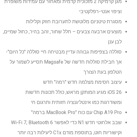
מגן קרמיקה 2 מזכוכית קדמית ומאחור עם עמידות משופרת
וציפוי אנטי-רפלקטיבי
מסגרת טיטניום מלוטשת לתערובת חוזק וקלילות
מוצעים ארבעה צבעים – חלל שחור, זהב בהיר, כחול שמיים,
לבן ענן
סוללה בצפיפות גבוהה עדיין מבטיחה חיי סוללה "כל היום"-
אך חבילת סוללות חדשה של Magsafe תסייע לשמור על
הטלפון בעת ​​הצורך
עיצוב חסימת מצלמה חדש "רמה" חדש
iOS 26 מגיע המותקן מראש, כולל תכונות חדשות
ומשודרגות כמו אינטליגנציה חזותית ותרגום חי
Chip A19 Pro עם כוח "MacBook Pro ברמה"
שבב אלחוטי חדש N1 כדי לאפשר Wi-Fi 7, Bluetooth 6
וקישוריות חוט, בתוספת מודם C1x ליעילות רבה יותר