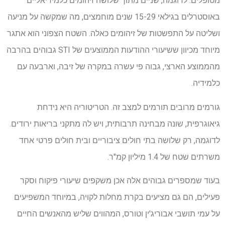
מטופלים. לדוגמה, שניים מתוך שלושה זיהומים כלמידיאליים
באוסטרלים בגילאי 15-29 שנים מוחמצים, מה שמקשה על מניעה
ושליטה על התפשטות של זיהומים כאלה. השטח הצפוני הוא אתגר
מיוחד מכיוון ששיעורי ההודעות הממוצעים של STI גבוהים בהרבה
מהממוצע הארצי, גבוה פי עשרה במקרה של זיבה, וארבעה עם
כלמידיה.
גורמים מרובים תורמים למצב זה. הטריטוריה היא נידחת
גיאוגרפית, שונה מבחינה תרבותית, ויש לה מתקני בריאות ירודים.
לדוגמה, רק שלושה בתי חולים ציבוריים ובית חולים פרטי אחד
משרתים שטח של 1.4 מיליון קמ"ר.
בעוד שמספרים גבוהים אלה אכן משקפים שיעורי פיקוח וסקר
פעילים, הם גם מציעים בקרת מחלות לקויה, במיוחד המשפיעים
על עמי תושבי אבוריג'ין וטורס, המהווים שליש מהאנשים החיים