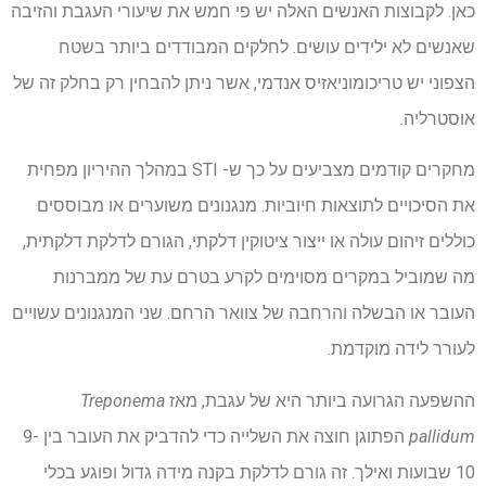
כאן. לקבוצות האנשים האלה יש פי חמש את שיעורי העגבת והזיבה
שאנשים לא ילידים עושים. לחלקים המבודדים ביותר בשטח
הצפוני יש טריכומוניאזיס אנדמי, אשר ניתן להבחין רק בחלק זה של
אוסטרליה.
מחקרים קודמים מצביעים על כך ש- STI במהלך ההיריון מפחית
את הסיכויים לתוצאות חיוביות. מנגנונים משוערים או מבוססים
כוללים זיהום עולה או ייצור ציטוקין דלקתי, הגורם לדלקת דלקתית,
מה שמוביל במקרים מסוימים לקרע בטרם עת של ממברנות
העובר או הבשלה והרחבה של צוואר הרחם. שני המנגנונים עשויים
לעורר לידה מוקדמת.
ההשפעה הגרועה ביותר היא של עגבת, מאז
Treponema
pallidum
הפתוגן חוצה את השלייה כדי להדביק את העובר בין 9-
10 שבועות ואילך. זה גורם לדלקת בקנה מידה גדול ופוגע בכלי