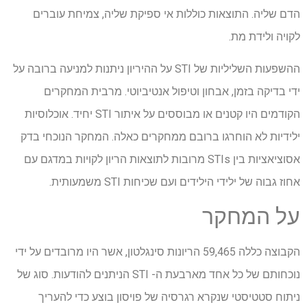
הדם שליה. התוצאות כוללות אי ספיקת שליה, צמיחת עוברים
לקויה ולידת מת.
ההשפעות השליליות של STI על ההיריון ניתנות למניעה ברובה על
ידי בדיקה בזמן, אבחון וטיפול אנטיביוטי. מרבית המחקרים
הקודמים היו קטנים או מבוססים על איתור STI יחיד. אוכלוסיות
ילידיות לא הוחרגו ברובם ממחקרים כאלה. המחקר הנוכחי בדק
אסוציאציות בין STIs מרובות לתוצאות הריון לקויות במדגם עם
אחוז גבוה של ילידי הילידים ועם שכיחות STI משמעותית.
על המחקר
הקבוצה כללה 59,465 הריונות סינגלטון, אשר היו מרובדים על ידי
נוכחותם של כל אחד מארבעת ה- STI הניתנים להודעות. סוג של
ניתוח סטטיסטי שנקרא רגרסיה של פויסון בוצע כדי להעריך