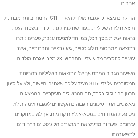
אחרים.
החוקרים מצאו כי עגבת מולדת היא ה- STI החמור ביותר מבחינת
תוצאות לידה שליליות. בעוד שתוכניות סינון לידה בשטח הצפוני
נראות יעילות בסך הכל, במיוחד למניעת עגבת, פערים נותרו
כתוצאה ממחסומים לוגיסטיים, גיאוגרפיים ותרבותיים, אשר
עשויים להסביר מדוע עדיין התרחשו 23 מקרי עגבת מולדים.
השיעור הגבוה המתמשך של התוצאות השליליות בהריונות
המסובכים על ידי STIs מעיד על כך שאתגרי היישום, ולא על סינון
תכנון פרוטוקול בלבד, הם המכשולים העיקריים. הממצאים
מאששים את הסיכונים הגבוהים הקשורים לעגבת אימהית לא
מטופלת המדווחים במטא-אנליזות קודמות, אך לא במחקרים
עירוניים. פער זה מדגיש את האתגרים הלוגיסטיים הייחודיים
לתפאורה זו.