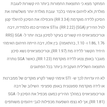
המחקר מצא כי התוצאות החמורות ביותר היו קשורות לעגבת
מולדת, ולא לזיהום אימהי בלבד. עגבת מולדת יותר משלשתה את
הסיכון ללידה מוקדמת (RR 3.34) והכפילה את הסיכון להיוולד קטן
לגיל ההיריון (SGA) (RR 2.22). STIs אימהיים כמו כלמידיה, זיבה
וטריכומוניאזיס היו קשורים בעיקר לסיכון גבוה יותר ל- SGA (RRS
1.86, 1.76 ו- 1.10, בהתאמה). בין אלה, זיבה הייתה הזיהום האימהי
היחיד הקשור ללידה מת (RR 1.97), וטריכומוניאזיס נשא סיכון
מוגבר באופן צנוע ללידה מוקדמת (RR 1.23), כאשר SGA נותרה
התוצאה השלילית העקבית ביותר בכל הפתוגנים.
לא היו עדויות לכך ש- STI אימהי קשור לקרע מוקדים של ממברנות
או לידה מוקדמת ספונטנית באופן ספציפי. השילוב של זיבה
וטריכומוניאזיס במהלך ההיריון כמעט מכפיל את הסיכון ל- SGA
(RR 1.81), אך לא נצפו השפעות מכפילות לגבי זיהומים משותפים