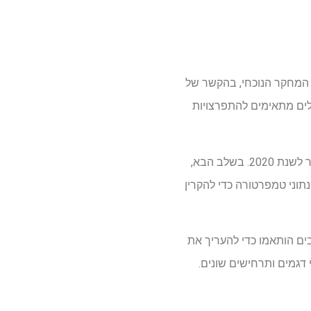
רוב תוך התחשבות בחוסר וודאות של מודל ותרחיש במחקרי VBD אקלים. המחקר הנוכחי, בהקשר של
והציג את התפקיד הפוטנציאלי של ICV בייצור תנאי אקלים מתאימים להתפרצויות
תחזיות טמפרטורה יומיות ללונדון בין 2030 ל 2080 התקבלו, ונאספו נתוני טמפרטורת תחנת מזג האוויר לשנת 2020. בשלב הבא,
נתוני טמפרטורה כדי להקרין
ולינומים מעוקבים הותאמו כדי להעריך את