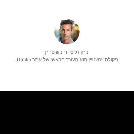
ניקולס וינשטיין
ניקולס וינשטיין הוא העורך הראשי של אתר Datilin.