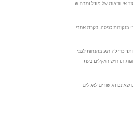
ם מתאימים להעברת VBD והמליץ ​​על הכללתו לצד אי וודאות של מודל ותרחיש
רי בנקודות כניסה, בקרת אתרי
תר כדי להירגע בהנחות לגבי
וגות תרחיש האקלים בעת
ים שאינם הקשורים לאקלים