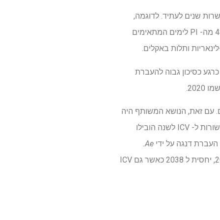
שרות שנים לעתיד. לדוגמה,
בשנת 2080 ניתן לייחס 38% ממרווח החיזוי השנתי של טמפרטורת הממוצע (PI) ל- ICV. ICV היווה 48% מה- PI לימים המתאימים
נאריות ותלות באקלים.
כרגע כסיכון גבוה להעברת
202.
ם. עם זאת, הנושא המשותף היה
התרומה המהותית של ICV בהנעת שיעור אי הוודאות בתחזיות הניתנות להילוך. תנודות טמפרטורה הקשורות ל- ICV לשנה הובילו
העברת דנגה על ידי
Ae.
בלונדון, הסיכון השנתי לגדול או שווה ל 120 ימי התאמה עולה לראשונה ב -5% בשנת 2047, יחסית ל 2038 כאשר גם ICV