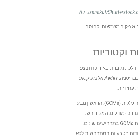
מץ נקודת מבט ארוכת טווח. היא הוכיחה כי שונות האקלים הפנימית (ICV) היא מקור משמעותי לחוסר
ת וקטוריות
הולכת וגוברת באירופה ובצפון
Aedes
אלבופיקטוס
 עתידיות.
שלושה מקורות עיקריים לחוסר וודאות משפיעים על תחזיות האקלים המיוצרות על ידי מודלים של זרימה כללית (GCMs). הראשון נובע
כמת באמצעות הרכבים רב -מודלים. המקור השני
לחוסר הוודאות נוגע לתרחישים, למשל, מסלולי פליטות גז חממה עתידי (GHG). זה מנותח על ידי הפעלת GCMs בתרחישים שונים.
 וודאות של Ateatory בגלל אופיו הבלתי צפוי של האקלים. ICV נוגע לתנודות הטבעיות המתרחשות ללא