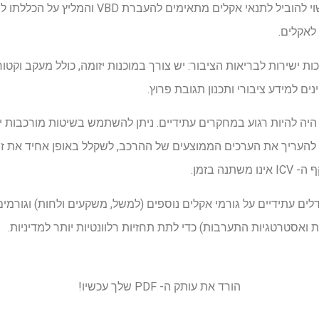
המחקר הנוכחי הדגים כי ICV עשוי להוביל לתנאי אקלי
ות ישירות לבריאות הציבור: יש צורך במוכנות יזומה, כולל מעקב וקטו
ינים למידע ציבורי ותכנון תגובת פרוץ.
היה להיות רגוע במחקרים עתידיים. ניתן להשתמש בשיטות מורכבות יו
 להעריך את הערכים הממוצעים של ההרכב, לשקלל באופן אחיד את ז
נה בזמן.
דלים עתידיים על גורמי אקלים נוספים (למשל, משקעים ולחות) וגורמ
ת ואסטרטגיות התערבות) כדי לתת תחזיות רלוונטיות יותר למדיניות.
הורד את עותק ה- PDF שלך עכשיו!