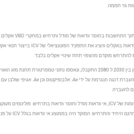
ות גזי חממה.
במחקר הקיים, ICV מוזנח ל
סיכוני VBD עתידיים, מחולק אי וודאות באקלים 
ת להתרחש מוקדם מהצפוי תחת שינויי אקלים בלבד.
העברת דנגה הנגרמת על ידי
Ae. אלבופיקטוס
וכן
Ae. אגיפי
שולבו עם 
ם להעברה.
אי הוודאות בתחזיות חולקה לתרומות של ICV, אי וודאות מודל וחוסר וודאות בתרחיש. פ