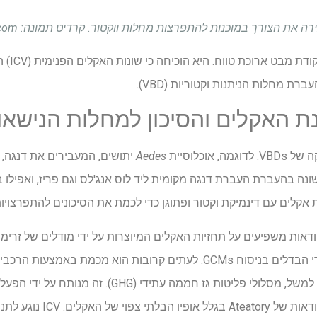
ך במוכנות להתפרצות מחלות ווקטור. קרדיט תמונה: Au Usanakul/Shutterstock.com
המחקר אי
ת מחלות הניתנות וקטוריות (VBD).
ת האקלים והסיכון למחלות הנישאו
אוכלוסיית
Aedes
יתושים, המעבירים את דנגה, 
אקלים עם דינמיקת וקטור ופתוגן כדי לכמת את הסיכונים להתפרצויות
מחוסר וודאות מודל המונע על ידי הבדלים בניסוח GCMs. לעתים קרובות הוא מ
לבסוף, ICV עלול לגרום לחוסר