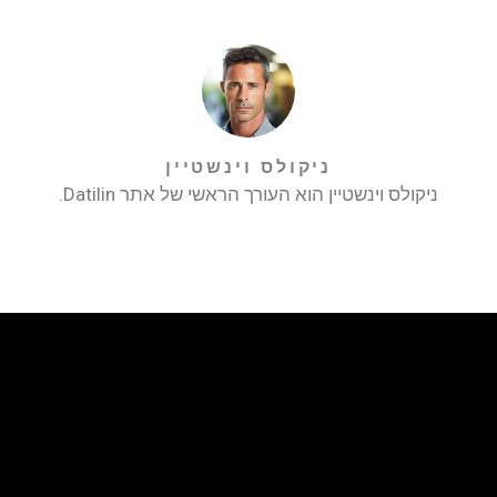
ניקולס וינשטיין
ניקולס וינשטיין הוא העורך הראשי של אתר Datilin.