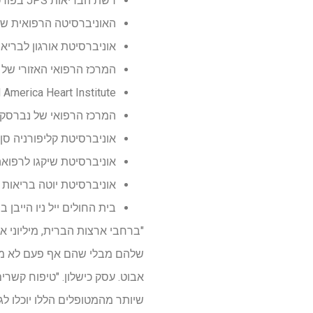
רשת הבריאות JPS בפורט וורת', טקסס
האוניברסיטה הרפואית של 
אוניברסיטת אורגון לבריאו
המרכז הרפואי האזורי של פ
 Luke's Mid America Heart Institute
המרכז הרפואי של נברסק
אוניברסיטת קליפורניה סן ד
אוניברסיטת שיקגו לרפואה
אוניברסיטת יוטה בריאות ב
בית החולים ייל ניו הייבן בנ
"ברחבי ארצות הברית, מיליוני 
שלהם מבלי שהם אף פעם לא מקבל
אבוט. עסק כישלון. "טיפוח קשרי
שיותר מהמטופלים הללו יוכלו ל