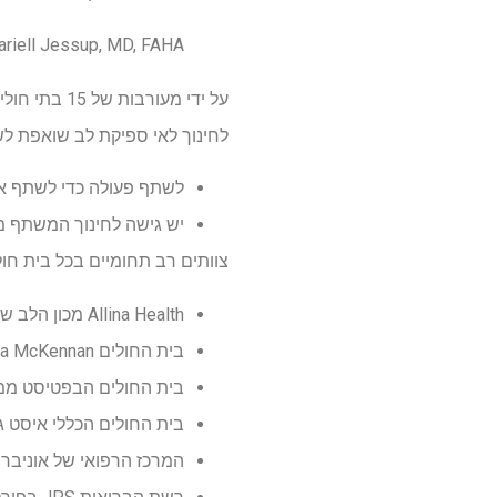
Mariell Jessup, MD, FAHA, קצין מדע ורפואה ראשי של איגוד הלב האמ
על ידי מעו
לחינוך לאי ספיקת לב שואפת לשפר את הה
לשתף פעולה כדי לשתף את
יש גישה לחינוך המשתף מו
צוותים רב תחומיים בכל בית חולים יע
Allina Health מכון הלב של מיניאפוליס במיניאפוליס
בית החולים Avera McKennan ומרכז הבריאות האוניברסיטאי בסיו פולס, דרום דקוטה
בית החולים הבפטיסט ממ
בית החולים הכללי איסט ג'
המרכז הרפואי של אוניברס