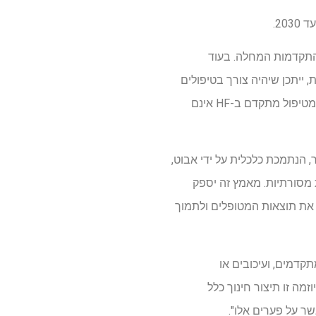
אט את התקדמות המחלה. בעוד
ות, ייתכן שיהיה צורך בטיפולים
מתקדמים יותר ככל שהמחלה מתקדמת. עם זאת, מספר לא מבוטל של חולים שעשויים להפיק תועלת מטיפול מתקדם ב-HF אינם
 שמשנה את עתיד הבריאות לכולם, השיק יוזמה חדשה של 3 מיליון דולר, הנתמכת כלכלית על ידי אבוט,
ול רפואי מכוון הנחיות מסורתיות. מאמץ זה יספק
ר את תוצאות המטופלים ולתמוך
בקרב רופאים עשויים לתרום לשונות ולפערים בסוגי המטופלים המקבלים טיפולי HF מתקדמים, ועיכובים או
מה זו תיצור חינוך כלל
שר על פערים אלו".