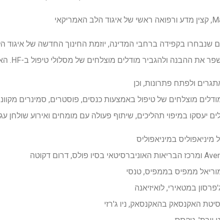
ריקאי
רבות של 15 בתי חולים שנבחרו בקפידה ברחבי המדינה, יוזמת החינוך החדשה של אי
בנה ולהגביר מודלים מוצלחים של מסלולי טיפול ב-HF. האתרים המשתתפים יהיו:
גרים ולפתח פתרונות, וכן
דלים מוצלחים של טיפול באמצעות כנסים, פוסטרים, סמינרים מקוונים
סקו במיפוי תהליכים, שיתוף פעולה עם מומחים ואירוע שולחן עגול ארצי. 15 האתרי
וריאל ממפיס בממפיס, טנסי
פרסון במטאירי, לואיזיאנה
יטת האקנסאק בהאקנסאק, ניו ג'רזי