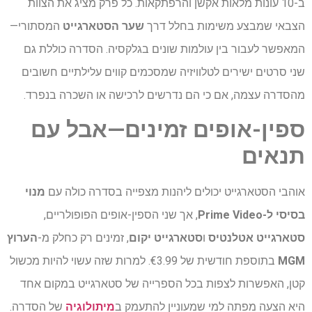
ב-10 עונות מלאות אקשן והרפתקאות. כל פרק מציג את הצוות
הצבאי שמבצע משימות בחלל דרך
שער הסטארגייט
המסתורי—
המאפשר לעבור בין עולמות שונים בגלקסיה. הסדרה כוללת גם
שני סרטים ישירים לטלוויזיה שמסכמים קווים עלילתיים חשובים
מהסדרה עצמה, אם כי הם נדרשים לרכישה או השכרה בנפרד.
ספין-אופים זמינים—אבל עם
תנאים
אוהבי הסטארגייט יכולים ליהנות מצפייה בסדרה כולה עם
מנוי
בסיסי ל-Prime Video
, אך שני הספין-אופים הפופולריים,
סטארגייט אטלנטיס
ו
סטארגייט יקום
, זמינים רק כחלק מ-
הערוץ
MGM
בתוספת חודשית של €3.99. למרות שזה עשוי להיות מכשול
קטן, האפשרות לצפות בכל הספרייה של סטארגייט במקום אחד
היא הצעה מפתה למי שמעוניין להתעמק ב
מיתולוגיה
של הסדרה.