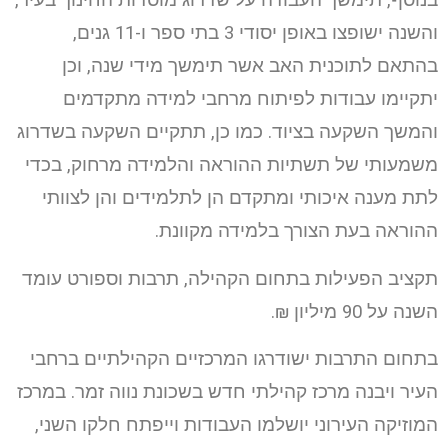
בנוסף, תימשך העבודה על שדרוג מוסדות החינוך בעיר,
והשנה ישופצו באופן יסודי 3 בתי ספר ו-11 גנים,
בהתאם לתוכנית האב אשר תימשך מידי שנה, וכן
יתקיימו עבודות לפיתוח מרחבי למידה מתקדמים
והמשך השקעה בציוד. כמו כן, תתקיים השקעה בשדרוג
משמעותי של תשתיות ההוראה והלמידה מרחוק, בכדי
לתת מענה איכותי ומתקדם הן לתלמידים והן לצוותי
ההוראה בעת הצורך בלמידה מקוונת.
תקציב הפעילות בתחום הקהילה, תרבות וספורט עומד
השנה על 90 מיליון ₪.
בתחום התרבות ישודרגו המרכזיים הקהילתיים ברחבי
העיר ויבנה מרכז קהילתי חדש בשכונת נווה זמר. במרכז
המוזיקה העירוני יושלמו העבודות וייפתח חלקו השני,