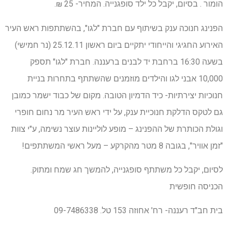
הומור . בסיום, יקבל כל ילד סופגנייה. המחיר- 25 ₪.
הפנינג חנוכה ענק בשיתוף עם חברת "לגו", בהשתתפות ראש העיר
האירוע החגיגי והייחודי יתקיים ביום ראשון 25.12.11 (נר חמישי)
בשעה 16:30 ברחבת יד לבנים ברעננה. חברת "לגו" תספק
10,000 אבני לגו והילדים מוזמנים שהשתתף בתחרות בניית
חנוכיות יצירתיות- כיד הדמיון הטובה. מקום של כבוד ישמר כמובן
גם לטקס הדלקת חנוכיית ענק, על ידי ראש העיר מר נחום חופרי
וגולת הכותרת של ההפנינג – מופע לוליינות עוצר נשימה, ע"י צוות
"זמן אוויר", בגובה 8 מטר מהקרקע – מעל ראשי המשתתפים!
לסיום, יקבל כל משתתף סופגנייה, להמשך חג שמח ומתוק.
הכניסה חופשית
בית חב"ד רעננה- רח' אחוזה 153 טל. 09-7486338