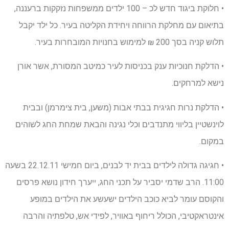
• חלוקת ביגוד חדש לכ – 100 ילדים ממשפחות נזקקות ברעננה,
בתיאום עם מחלקת הרווחה ויחידת הקליטה בעיר. כל ילד יקבל
תלוש קניה בסך 200 ₪ למימוש בחנויות המובחרות בעיר.
• הדלקת חנוכיות ענק בכניסות לעיר כמיטב המסורת, אשר אורן
נישא למרחקים.
• הדלקת נרות חגיגית בבתי אבות (משען, בית צימרמן) ובבית
לוינשטיין בליווי מתנדבים וכלי נגינה והבאת שמחת החג לשוהים
במקום.
• חגיגה גדולה לילדים בבית יד לבנים, ביום חמישי 22.12.11 בשעה
11:00. הרב שדמי יסביר על תכני החג, ייערך חידון נושא פרסים
והקוסם עומר לביא כוכב הילדים ישעשע את הילדים במופע
אינטראקטיבי, הכולל ריחוף באוויר, לפידי אש, טלפתיה והרבה