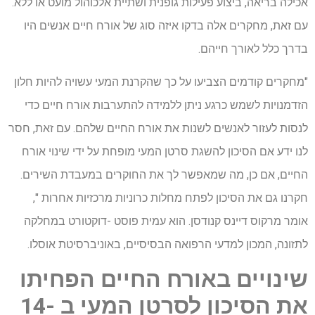
אכילה בריאה, ביצוע פעילות גופנית ושתיית אלכוהול מועט או ללא.
עם זאת, מחקרים אלה בדקו איזה סוג של אורח חיים אנשים היו
בדרך כלל לאורך חייהם.
"מחקרים קודמים הצביעו על כך שהקרנת המעי עשויה להיות חלון
הזדמנויות לשמש כרגע ניתן ללמידה להתערבות אורח חיים כדי
לנסות לעזור לאנשים לשנות את אורח החיים שלהם. עם זאת, חסר
לנו ידע אם הסיכון להשגת סרטן המעי מופחת על ידי שינוי אורח
החיים, אם כן, מה שמאפשר לך את החוקרים במעבדת השירים.
חקרנו גם את הסיכון לפתח מחלות כרוניות מרכזיות אחרות ",
אומר מרקוס דיינס קנודסן. הוא עמית פוסט -דוקטורט במחלקה
לתזונה, המכון למדעי הרפואה הבסיסיים, באוניברסיטת אוסלו.
שינויים באורח החיים הפחיתו
את הסיכון לסרטן המעי ב -14