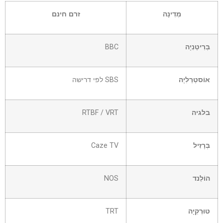
מְדִינָה
זרם חינם
בְּרִיטַנִיָה
BBC
אוֹסטְרַלִיָה
SBS לפי דרישה
בלגיה
RTBF / VRT
בְּרָזִיל
Caze TV
הוֹלַנד
NOS
טוּרְקִיָה
TRT