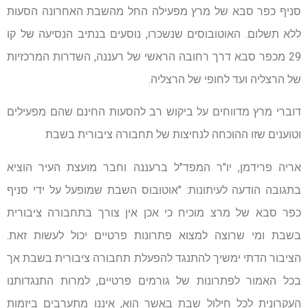
סניף כפר סבא של מרץ מפעילה החל מהשבת האחרונה הסעות
ללא תשלום. האוטובוסים שנשכרו, נוסעים בנתיב הנסיעה של קו
29 מכפר סבא דרך רחובה הראשי של רעננה, השדרות המרכזיות
של הרצליה ועד לחופי של הרצליה.
דוברי מרץ מדווחים על ביקוש רב להסעות החינם שהם מפעילים
וטוענים שזו ההוכחה לנחיצות של תחבורה ציבורית בשבת
אריה פרידמן, יו"ר המפד"ל ברעננה וחבר מועצת העיר הוציא
בתגובה הודעה לעיתונות: "אוטובוס השבת שמופעל על ידי סניף
כפר סבא של מרצ מוכיח כי אכן אין צורך בתחבורה ציבורית
בשבת ומי שרוצה למצוא פתרונות פרטיים יכול לעשות זאת.
הציבור הדתי ימשיך להתנגד להפעלת תחבורה ציבורית בשבת אך
בכל האמור לפתרונות של גורמים פרטיים, למרות התנגדותנו
העקרונית לכל חילול שבת באשר הוא, איננו מתערבים ביזמות