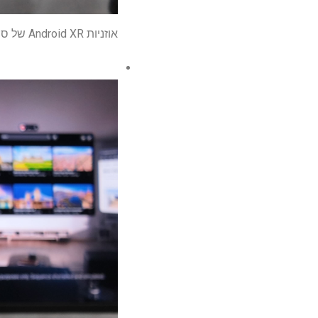
אוזניות Android XR של סמסונג עשויות להשיק בקוריאה ב-22 באוקטובר