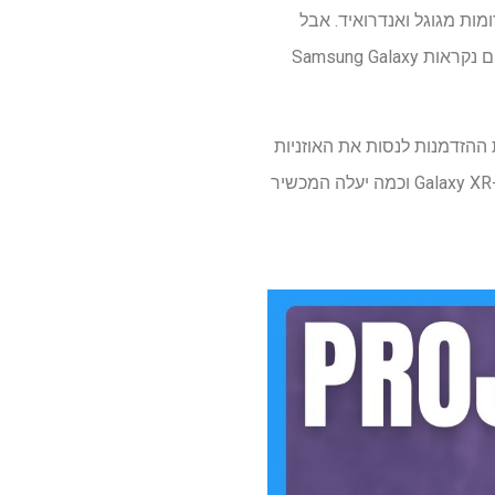
נג בנתה עם תרומות מגוגל ואנדרואיד. אבל
עכשיו, עם אירוע השקה של סמסונג בפתח, אנחנו סוף סוף הולכים לראות את האוזניות – שלפי הדיווחים נקראות Samsung Galaxy
שנה – אפילו קיבלתי את ההזדמנות לנסות את האוזניות
בעצמי. אבל החברה קמצנה בפרטים על מפרט האוזניות שלה, רשימת האפליקציות המלאה שיפעלו ב-Galaxy XR וכמה יעלה המכשיר