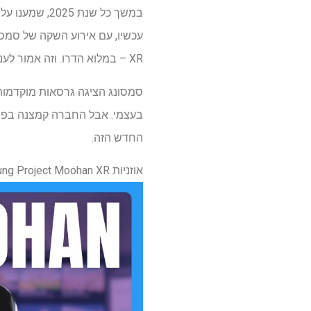
XR – במלוא הדרו. וזה אמור לענות על כמה מהשאלות הגדולות המתרחשות על המכשיר.
החדש הזה.
אוזניות Samsung Project Moohan XR מבט ראשון! זה מוכר… – יוטיוב