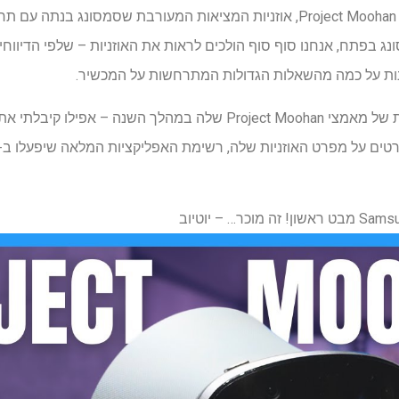
במשך כל שנת 2025, שמענו על Project Moohan, אוזניות המציאות המעורבת שסמסו
סמסונג הציגה גרסאות מוקדמות של מאמצי Project Moohan שלה במהלך ה