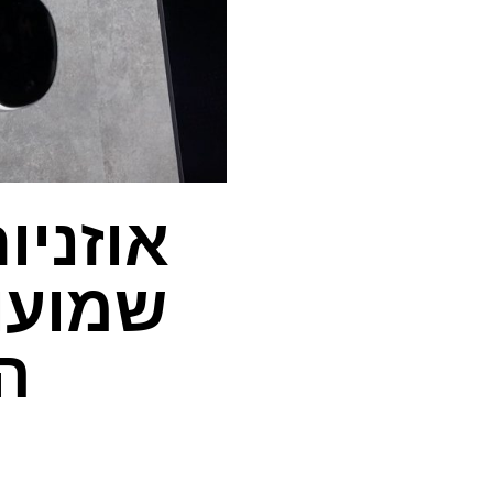
שמועו
ה