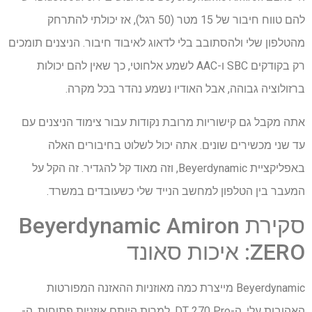
להם טווח חיבור של 15 מטר (50 רגל), אז יכולתי להתרחק
מהטלפון שלי ולהסתובב בלי לדאוג לאיבוד חיבור. הניצנים תומכים
רק בקודקים SBC ו-AAC לשמע אלחוטי, כך שאין להם יכולות
ברזולוציה גבוהה, אבל האודיו נשמע נהדר בכל מקרה.
אתה מקבל גם קישוריות מרובת נקודות עבור צימוד הניצנים עם
עד שני מכשירים שונים. אתה יכול לשלוט בחיבורים האלה
באפליקציית Beyerdynamic, וזה מאוד קל להגדיר. זה הקל על
המעבר בין הטלפון למחשב הנייד שלי כשעובדים במשרד.
סקירת Beyerdynamic Amiron
ZERO: איכות סאונד
Beyerdynamic מייצרת כמה מאוזניות ההאזנה המפורטות
האהובות עלי, ה-DT 270 Pro. למרות היותם אוזניות פתוחות, ה-