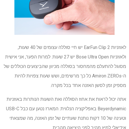
לאוזניות EarFun Clip 2 יש חיי סוללה עצומים של 40 שעות,
ולאוזניות Bose Ultra Open יש 27 שעות. למרות הפער, אני אישית
מסוגל להתעלם מהמחסור בסוללה מכיוון שהביצועים הכוללים של
ה-Amiron ZEROs כל כך מרשימים, ושש שעות צפויות להיות
מספיק זמן לסשן האזנה אחד בכל מקרה.
אתה יכול לראות את אחוז הסוללה ואת השעות הנותרות באוזניות
Beyerdynamic באפליקציה הנלווית. המארז נטען עם כבל USB-C
וטעינה של 10 דקות נותנת שעתיים של זמן האזנה, מה שמצאתי
אידיאלי למיץ מהיר לפני היציאה מהבית.