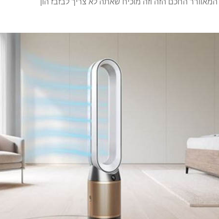
 המאוורר החכם הזה וזה מוכיח שאתה לא צריך לבזבז הון