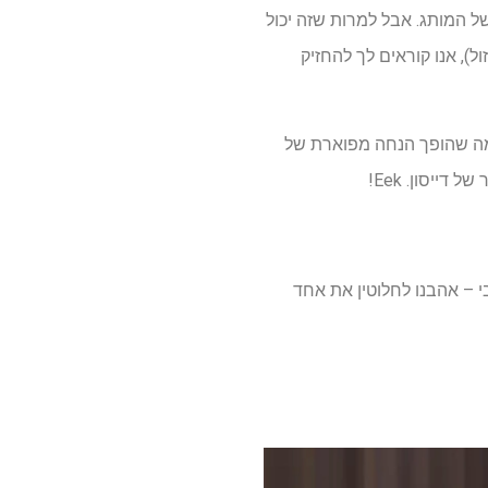
ד ממאווררי המגדל המרשים של המותג. אבל למרות שזה יכול
ל), אנו קוראים לך להחזיק
לעכשיו, PC1 מגניב של Dyson Cool PC1 נחתך ל 399 $ באמזון, מה שהופך הנחה מפוארת של
מלוטש, יעיל ועתידני חיובי – אהבנו לחלוטין את אחד