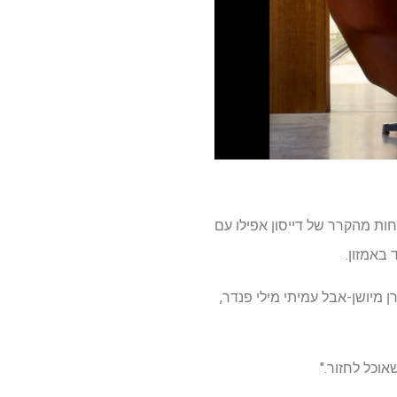
 צבר דירוג מרשים של 4.5 כוכבים בסקירה האחרונה שלנו, וזה 100 דולר פחות מהקרר של דייסון אפילו עם
 מיושן-אבל עמיתי מילי פנדר,
אוכל לחזור."