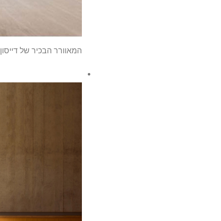
המאוורר הבכיר של דייסון בדיוק צנח ב -0