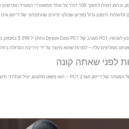
דייסון ידוע בזכות היותו, ובכן, דייסון. וכרגע תוכלו לחסוך 100 דולר על אח
העלות חיסכון גדול (מכיוון שכולנו יודעים שהתמחור של דייסון אינו זו
זה אולי נשמע כמו הרבה מאוד. נכון 
 לפני שאתה קונה
אמנם אנו אוהבים את המראה של המטהר של דייסון מגניב PC1 – הוא פשוט 