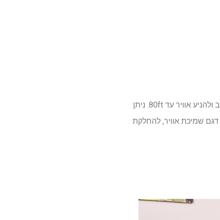
מאוורר טורבלייד הכריש הזה ניתן להתאמה אישית במיוחד ויכול להסתובב, להתפתל ולתנדב, להסתובב ולהניע אוויר עד 80ft. ניתן
 10 רמות כוח. בנוסף, יש לו אפילו דגם שמיכת אוויר, להחלקת