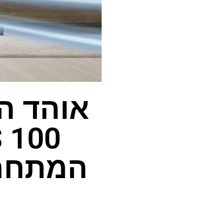
אוהד הק
0
המתחרה