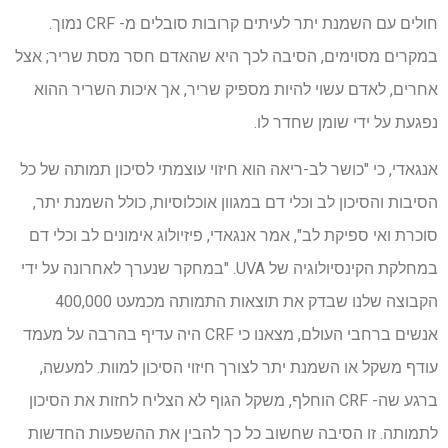
חולים עם השמנת יתר לעיתים קרובות סובלים מ- CRF נמוך.
במקרים מסוימים, הסיבה לכך היא שהאדם חסר מסת שריר; אצל
אחרים, לאדם עשוי להיות מספיק שריר, אך איכות השריר ההוא
נפגעת על ידי שומן שחדר לו.
אנגאדי, כי "כושר לב-ריאה הוא חיזוי עוצמתי לסיכון תמותה של כל
הסיבות והסיכון לב וכלי דם במגוון אוכלוסיות, כולל השמנת יתר,
סוכרת ואי ספיקת לב", אמר אנגאדי, פיזיולוג אימונים לב וכלי דם
במחלקת הקינסיולוגיה של UVA. "במחקר שנערך לאחרונה על ידי
הקבוצה שלנו שבדק את תוצאות התמותה מכמעט 400,000
אנשים ברחבי העולם, מצאנו כי CRF היה עדיף בהרבה על מעמד
עודף משקל או השמנת יתר לצורך חיזוי הסיכון למוות. למעשה,
ברגע שה- CRF הוחלף, משקל הגוף לא הצליח לחזות את הסיכון
לתמותה. זו הסיבה שחשוב כל כך להבין את ההשפעות החדשות