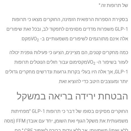
של תרופות זה."
בסקירת הספרות הרפואית הזמינה, החוקרים מצאו כי תרופות
GLP-1 משפרות מדדים מסוימים לתפקוד לב, ובכל זאת שיפורים
אלה אינם מתורגמים לשיפורים משמעותיים ב- VO
מקס.
2
כמה מחקרים קטנים, הם מציינים, הציעו כי פעילות גופנית יכולה
לעזור בשיפור ה- VO
מקסימום עבור חולים הנוטלים תרופות
2
GLP-1, אך אלה היו בעלי בקרות גרועות ונדרשים מחקרים גדולים
יותר ומעוצבים היטב כדי להוציא זאת.
הבטחת ירידה בריאה במשקל
החוקרים מסיקים בסופו של דבר כי תרופות GLP-1 "מפחיתות
משמעותית את משקל הגוף ואת השומן, יחד עם אובדן FFM (מסה
ללא שומן) משמעותי, אך ללא עדות ברורה לשיפור CRF." הם