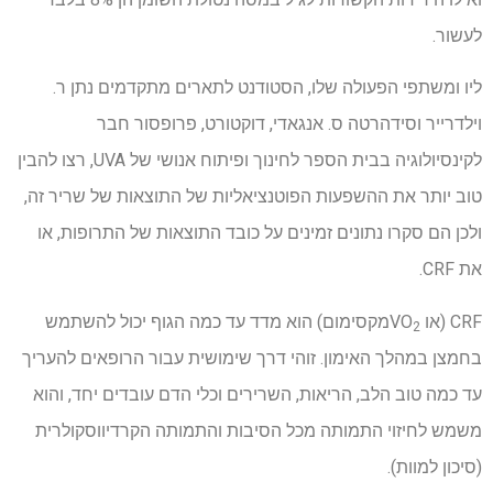
לעשור.
ליו ומשתפי הפעולה שלו, הסטודנט לתארים מתקדמים נתן ר.
וילדרייר וסידהרטה ס. אנגאדי, דוקטורט, פרופסור חבר
לקינסיולוגיה בבית הספר לחינוך ופיתוח אנושי של UVA, רצו להבין
טוב יותר את ההשפעות הפוטנציאליות של התוצאות של שריר זה,
ולכן הם סקרו נתונים זמינים על כובד התוצאות של התרופות, או
את CRF.
CRF (או VO
מקסימום) הוא מדד עד כמה הגוף יכול להשתמש
2
בחמצן במהלך האימון. זוהי דרך שימושית עבור הרופאים להעריך
עד כמה טוב הלב, הריאות, השרירים וכלי הדם עובדים יחד, והוא
משמש לחיזוי התמותה מכל הסיבות והתמותה הקרדיווסקולרית
(סיכון למוות).