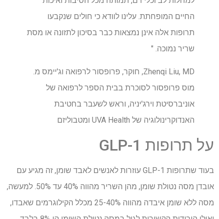
למחלות לב וכלי דם, תמותה מכל הסיבות ואיכות
החיים המופחתת. עלינו לוודא כי חולים שנקבעו
תרופות אלה אינן נמצאות כבר בסיכון לתזונה או מסת
שריר נמוכה. "
Zhenqi Liu, MD, חוקר, פרופסור לרפואה וג'יימס מ.
מוס פרופסור לסוכרת בבית הספר לרפואה של
אוניברסיטת וירג'יניה, וראש לשעבר בחטיבת
האנדוקרינולוגיה של UVA Health ומטבוליזם
על תרופות GLP-1
בעוד שתרופות GLP-1 עוזרות לאנשים לאבד שומן, זה מגיע עם
אובדן מסה נטולת שומן, מהן השריר מהווה 40% עד 50%. למעשה,
מסה ללא שומן איבדה מהווה 25-40% מכלל הקילוגרמים שאבדו,
ואילו הירידות הקשורות לגיל במסה נטולת השומן הן 8% בלבד