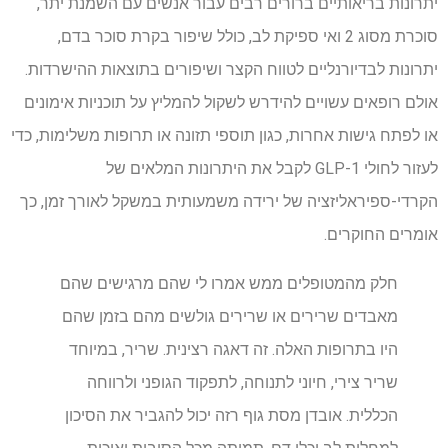
יתרונות בריאותיים ברורים רבים עבור אנשים עם השמנת יתר,
סוכרת מסוג 2 ואי ספיקת לב, כולל שיפור בקרת סוכר בדם,
יתרונות לבדיורנליים לטווח הקצר ושיפורים בתוצאות ההישרדות.
אולם רופאים עשויים להידרש לשקול להמליץ על תוכניות אימונים
או לפתח גישות אחרות, כגון תוספי תזונה או תרופות משלימות, כדי
לעזור לחולי GLP-1 לקבל את היתרונות המלאים של
הקרדי-ספיראליזציה של ירידה משמעותית במשקל לאורך זמן, כך
אומרים החוקרים.
חלק מהמטופלים ממש אמרו לי שהם מרגישים שהם
מאבדים שרירים או שרירים גולשים מהם בזמן שהם
היו בתרופות האלה. זה דאגה רצינית. שריר, במיוחד
שריר צירי, חיוני לתנוחה, לתפקוד הגופני ולרווחה
הכללית. אובדן מסת גוף רזה יכול להגביר את הסיכון