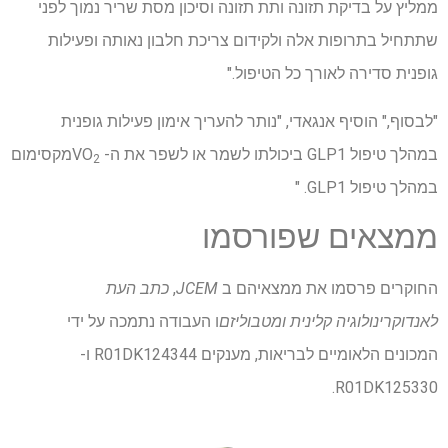
ממליץ על בדיקת תזונה ותת תזונה וסיכון מסת שריר נמוך לפני
שתתחיל בתרופות אלה ולקידום צריכת חלבון נאותה ופעילות
גופנית סדירה לאורך כל הטיפול."
"לבסוף," הוסיף אנגאדי, "נותר להעריך אימון פעילות גופנית
במהלך טיפול GLP1 ביכולתו לשמר או לשפר את ה- VO
מקסימום
2
במהלך טיפול GLP1. "
ממצאים שפורסמו
החוקרים פרסמו את ממצאיהם ב
JCEM
,
כתב העת
לאנדוקרינולוגיה קלינית ומטבוליזם
ו העבודה נתמכה על ידי
המכונים הלאומיים לבריאות, מענקים R01DK124344 ו-
R01DK125330.