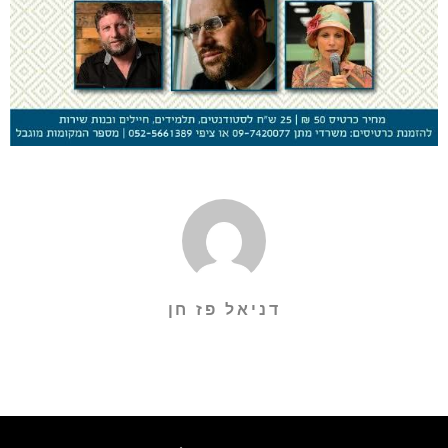
דניאל פז חן